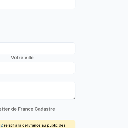
Votre ville
letter de France Cadastre
12
relatif à la délivrance au public des