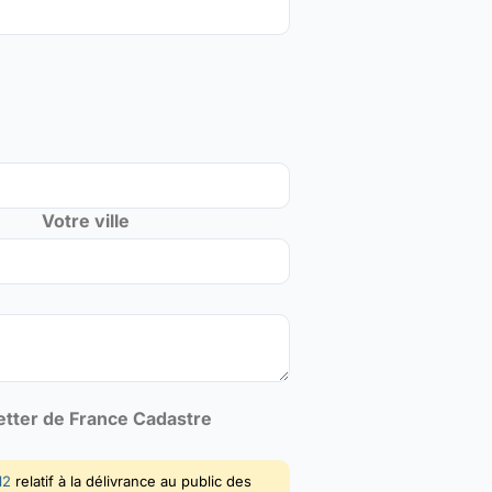
Votre ville
letter de France Cadastre
12
relatif à la délivrance au public des