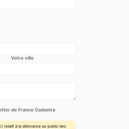
Votre ville
letter de France Cadastre
12
relatif à la délivrance au public des