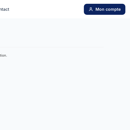
ntact
Mon compte
tion.