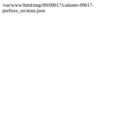
/var/www/html/map/09/09017/cadastre-09017-
prefixes_sections.json